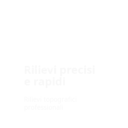
Gulisano Rilievi
rilievi topografici con drone e
Rilievi precisi
pratiche catastali
e rapidi
Rilievi topografici
professionali